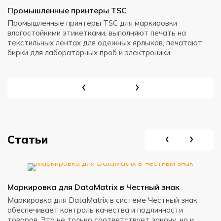
Промышленные принтеры TSC
Н
Промышленные принтеры TSC для маркировки
Н
влагостойкими этикетками, выполняют печать на
в
текстильных лентах для одежных ярлыков, печатают
к
бирки для лабораторных проб и электроники.
Статьи
Маркировка для DataMatrix в Честный знак
С
с
Маркировка для DataMatrix в системе Честный знак
обеспечивает контроль качества и подлинности
Э
товаров. Это не только соответствует закону, но и