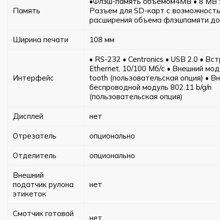
•Флэш-память объемом4MB • 8 MB
Память
Разъем для SD-карт с возможност
расширения объема флэшпамяти до
Ширина печати
108 мм
• RS-232 • Centronics • USB 2.0 • В
Ethernet, 10/100 Мб/с • Внешний мод
Интерфейс
tooth (пользовательская опция) • В
беспроводной модуль 802.11 b/g/n
(пользовательская опция)
Дисплей
нет
Отрезатель
опционально
Отделитель
опционально
Внешний
податчик рулона
нет
этикеток
Смотчик готовой
нет