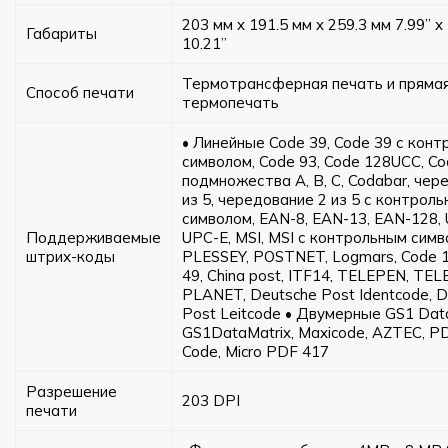
203 мм x 191.5 мм x 259.3 мм 7.99” x 
Габариты
10.21”
Термотрансферная печать и пряма
Способ печати
термопечать
• Линейные Code 39, Code 39 с кон
символом, Code 93, Code 128UCC, C
подмножества A, B, C, Codabar, чер
из 5, чередование 2 из 5 с контрол
символом, EAN-8, EAN-13, EAN-128,
Поддерживаемые
UPC-E, MSI, MSI с контрольным симв
штрих-коды
PLESSEY, POSTNET, Logmars, Code 1
49, China post, ITF14, TELEPEN, TE
PLANET, Deutsche Post Identcode, 
Post Leitcode • Двумерные GS1 Dat
GS1DataMatrix, Maxicode, AZTEC, P
Code, Micro PDF 417
Разрешение
203 DPI
печати