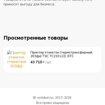
д
приносит выгоду для бизнеса.
в
м
Просмотренные товары
Принтер этикеток (термотрансферный,
203dpi) TSC TC210 LCD, RTC
43 710
₽ / шт.
© «onlabel.ru», 2017-
2026
Все права защищены