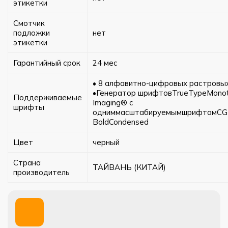
этикетки
Смотчик
подложки
нет
этикетки
Гарантийный срок
24 мес
• 8 алфавитно-цифровых растровы
•Генератор шрифтовTrueTypeMono
Поддерживаемые
Imaging® с
шрифты
одниммасштабируемымшрифтомCGTr
BoldCondensed
Цвет
черный
Страна
ТАЙВАНЬ (КИТАЙ)
производитель