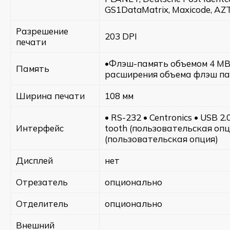
GS1DataMatrix, Maxicode, AZ
Разрешение
203 DPI
печати
•Флэш-память объемом 4 MB
Память
расширения объема флэш пам
Ширина печати
108 мм
• RS-232 • Centronics • USB 2
Интерфейс
tooth (пользовательская опц
(пользовательская опция)
Дисплей
нет
Отрезатель
опционально
Отделитель
опционально
Внешний