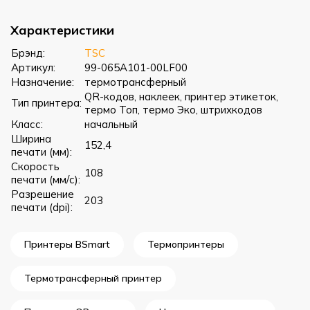
Характеристики
Брэнд:
TSC
Артикул:
99-065A101-00LF00
Назначение:
термотрансферный
QR-кодов, наклеек, принтер этикеток,
Тип принтера:
термо Топ, термо Эко, штрихкодов
Класс:
начальный
Ширина
152,4
печати (мм):
Скорость
108
печати (мм/с):
Разрешение
203
печати (dpi):
Принтеры BSmart
Термопринтеры
Термотрансферный принтер