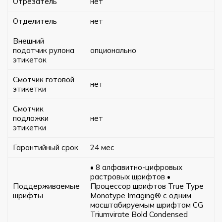
Отрезатель
нет
Отделитель
нет
Внешний
податчик рулона
опционально
этикеток
Смотчик готовой
нет
этикетки
Смотчик
подложки
нет
этикетки
Гарантийный срок
24 мес
• 8 алфавитно-цифровых
растровых шрифтов •
Поддерживаемые
Процессор шрифтов True Type
шрифты
Monotype Imaging® с одним
масштабируемым шрифтом CG
Triumvirate Bold Condensed