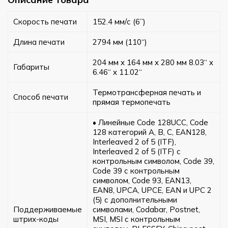
Скорость печати
152.4 мм/с (6”)
Длина печати
2794 мм (110“)
204 мм x 164 мм x 280 мм 8.03“ x
Габариты
6.46“ x 11.02“
Термотрансферная печать и
Способ печати
прямая термопечать
• Линейные Code 128UCC, Code
128 категорий A, B, C, EAN128,
Interleaved 2 of 5 (ITF),
Interleaved 2 of 5 (ITF) с
контрольным символом, Code 39,
Code 39 с контрольным
символом, Code 93, EAN13,
EAN8, UPCA, UPCE, EAN и UPC 2
(5) с дополнительными
Поддерживаемые
символами, Codabar, Postnet,
штрих-коды
MSI, MSI с контрольным