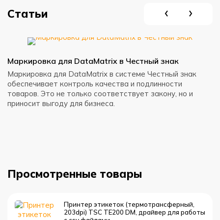
Статьи
Маркировка для DataMatrix в Честный знак
С
с
Маркировка для DataMatrix в системе Честный знак
обеспечивает контроль качества и подлинности
Э
товаров. Это не только соответствует закону, но и
д
приносит выгоду для бизнеса.
в
м
Просмотренные товары
Принтер этикеток (термотрансферный,
203dpi) TSC TE200 DM, драйвер для работы