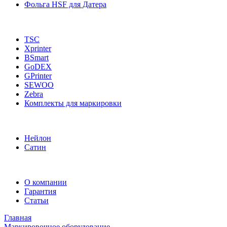
Фольга HSF для Датера
TSC
Xprinter
BSmart
GoDEX
GPrinter
SEWOO
Zebra
Комплекты для маркировки
Нейлон
Сатин
О компании
Гарантия
Статьи
Главная
Маркировочное оборудование