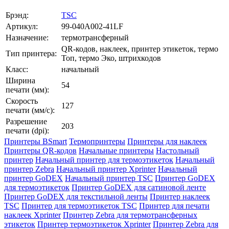
Брэнд:
TSC
Артикул:
99-040A002-41LF
Назначение:
термотрансферный
QR-кодов, наклеек, принтер этикеток, термо
Тип принтера:
Топ, термо Эко, штрихкодов
Класс:
начальный
Ширина
54
печати (мм):
Скорость
127
печати (мм/с):
Разрешение
203
печати (dpi):
Принтеры BSmart
Термопринтеры
Принтеры для наклеек
Принтеры QR-кодов
Начальные принтеры
Настольный
принтер
Начальный принтер для термоэтикеток
Начальный
принтер Zebra
Начальный принтер Xprinter
Начальный
принтер GoDEX
Начальный принтер TSC
Принтер GoDEX
для термоэтикеток
Принтер GoDEX для сатиновой ленте
Принтер GoDEX для текстильной ленты
Принтер наклеек
TSC
Принтер для термоэтикеток TSC
Принтер для печати
наклеек Xprinter
Принтер Zebra для термотрансферных
этикеток
Принтер термоэтикеток Xprinter
Принтер Zebra для