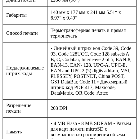
140 мм x 177 мм x 241 мм 5.51“ x
Габариты
6.97“ x 9.49“
Термотрансферная печать и прямая
Способ печати
термопечать
• Линейный штрих-код Code 39, Code
93, Code 128UCC, Code 128 subsets A,
B, C, Codabar, Interleave 2 of 5, EAN-8,
EAN-13, EAN- 128, UPC-A, UPC-E,
Поддерживаемые
EAN and UPC 2 (5) digits add-on, MSI,
штрих-коды
PLESSEY, POSTNET, China POST,
GS1 DataBar, Code 11 • Двухмерный
штрих-код PDF-417, Maxicode,
DataMatrix, QR Code, Aztec
Разрешение
203 DPI
печати
• 4 MB Flash • 8 MB SDRAM • Разъём
для карт памяти microSD с
Память
возможностью расширения объема