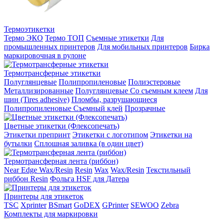
Термоэтикетки
Термо ЭКО
Термо ТОП
Съемные этикетки
Для
промышленных принтеров
Для мобильных принтеров
Бирка
маркировочная в рулоне
Термотрансферные этикетки
Полуглянцевые
Полипропиленовые
Полиэстеровые
Металлизированные
Полуглянцевые Со съемным клеем
Для
шин (Tires adhesive)
Пломбы, разрушающиеся
Полипропиленовые Съемный клей
Прозрачные
Цветные этикетки (Флексопечать)
Этикетки препринт
Этикетки с логотипом
Этикетки на
бутылки
Сплошная заливка (в один цвет)
Термотрансферная лента (риббон)
Near Edge Wax/Resin
Resin
Wax
Wax/Resin
Текстильный
риббон Resin
Фольга HSF для Датера
Принтеры для этикеток
TSC
Xprinter
BSmart
GoDEX
GPrinter
SEWOO
Zebra
Комплекты для маркировки