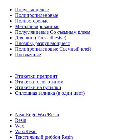
Полуглянцевые
Полипропиленовые
Полиэстеровые
Металлизированные
Полуглянцевые Со съемным клеем
Для шин (Tires adhesive)
Пломбы, разрушающиеся
Полипропиленовые Съемный клей
Прозрачные
Этикетки препринт
Этикетки с логотипом
Этикетки на бутылки
Сплошная заливка (в один цвет)
Near Edge Wax/Resin
Resin
Wax
Wax/Resin
Текстильный риббон Resin