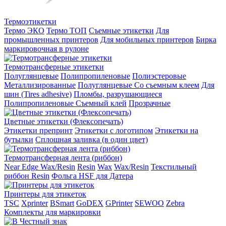
Термоэтикетки
Термо ЭКО
Термо ТОП
Съемные этикетки
Для
промышленных принтеров
Для мобильных принтеров
Бирка
маркировочная в рулоне
Термотрансферные этикетки
Полуглянцевые
Полипропиленовые
Полиэстеровые
Металлизированные
Полуглянцевые Со съемным клеем
Для
шин (Tires adhesive)
Пломбы, разрушающиеся
Полипропиленовые Съемный клей
Прозрачные
Цветные этикетки (Флексопечать)
Этикетки препринт
Этикетки с логотипом
Этикетки на
бутылки
Сплошная заливка (в один цвет)
Термотрансферная лента (риббон)
Near Edge Wax/Resin
Resin
Wax
Wax/Resin
Текстильный
риббон Resin
Фольга HSF для Датера
Принтеры для этикеток
TSC
Xprinter
BSmart
GoDEX
GPrinter
SEWOO
Zebra
Комплекты для маркировки