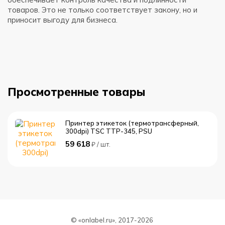
Э
товаров. Это не только соответствует закону, но и
д
приносит выгоду для бизнеса.
в
м
Просмотренные товары
Принтер этикеток (термотрансферный,
300dpi) TSC TTP-345, PSU
59 618
₽ / шт.
© «onlabel.ru», 2017-
2026