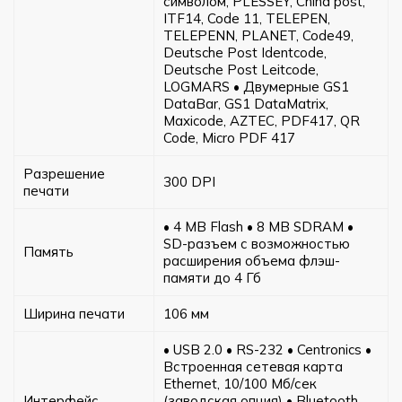
символом, PLESSEY, China post,
ITF14, Code 11, TELEPEN,
TELEPENN, PLANET, Code49,
Deutsche Post Identcode,
Deutsche Post Leitcode,
LOGMARS • Двумерные GS1
DataBar, GS1 DataMatrix,
Maxicode, AZTEC, PDF417, QR
Code, Micro PDF 417
Разрешение
300 DPI
печати
• 4 MB Flash • 8 MB SDRAM •
SD-разъем с возможностью
Память
расширения объема флэш-
памяти до 4 Гб
Ширина печати
106 мм
• USB 2.0 • RS-232 • Centronics •
Встроенная сетевая карта
Ethernet, 10/100 Mб/сек
Интерфейс
(заводская опция) • Bluetooth