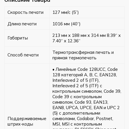
Скорость печати
127 мм/с (5”)
Длина печати
1016 мм (40“)
213 мм x 188 мм x 314 мм 8.39“ x
Габариты
7.40“ x 12.36“
Термотрансферная печать и
Способ печати
прямая термопечать
• Линейные Code 128UCC, Code
128 категорий A, B, C, EAN128,
Interleaved 2 of 5 (ITF),
Interleaved 2 of 5 (ITF) с
контрольным символом, Code 39,
Code 39 с контрольным
символом, Code 93, EAN13,
EAN8, UPCA, UPCE, EAN и UPC 2
(5) с дополнительными
Поддерживаемые
символами, Codabar, Postnet,
штрих-коды
MSI, MSI с контрольным