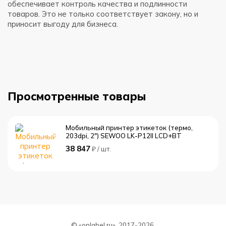
обеспечивает контроль качества и подлинности
Э
товаров. Это не только соответствует закону, но и
д
приносит выгоду для бизнеса.
в
м
Просмотренные товары
Мобильный принтер этикеток (термо,
203dpi, 2") SEWOO LK-P12II LCD+BT
38 847
₽ / шт.
© «onlabel.ru», 2017-
2026