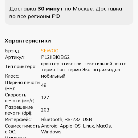
Доставка
30 минут
по Москве. Доставка
во все регионы РФ.
Характеристики
Брэнд:
SEWOO
Артикул:
P12IIBIOBG2
принтер этикеток, текстильной ленте,
Тип принтера:
термо Топ, термо Эко, штрихкодов
Класс:
мобильный
Ширина печати
48
(мм):
Скорость
127
печати (мм/с):
Разрешение
203
печати (dpi):
Интерфейс:
Bluetooth, RS-232, USB
Совместимость
Android, Apple iOS, Linux, MacOs,
с ОС:
Windows