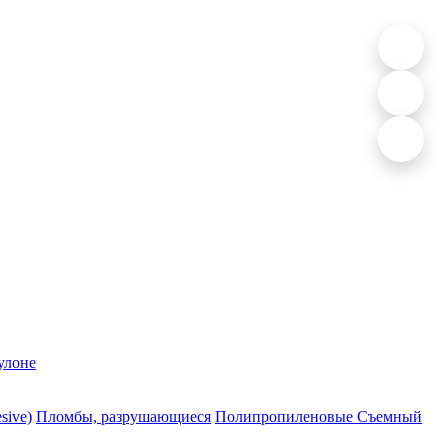
улоне
sive)
Пломбы, разрушающиеся
Полипропиленовые Съемный