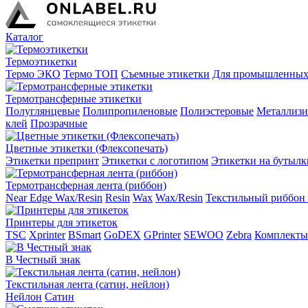
Каталог
Термоэтикетки
Термо ЭКО
Термо ТОП
Съемные этикетки
Для промышленных
Термотрансферные этикетки
Полуглянцевые
Полипропиленовые
Полиэстеровые
Металлиз
клей
Прозрачные
Цветные этикетки (Флексопечать)
Этикетки препринт
Этикетки с логотипом
Этикетки на бутылк
Термотрансферная лента (риббон)
Near Edge Wax/Resin
Resin
Wax
Wax/Resin
Текстильный риббон 
Принтеры для этикеток
TSC
Xprinter
BSmart
GoDEX
GPrinter
SEWOO
Zebra
Комплекты
В Честный знак
Текстильная лента (сатин, нейлон)
Нейлон
Сатин