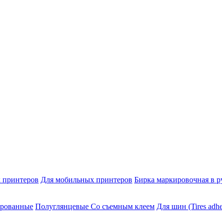
 принтеров
Для мобильных принтеров
Бирка маркировочная в р
ированные
Полуглянцевые Со съемным клеем
Для шин (Tires adhe