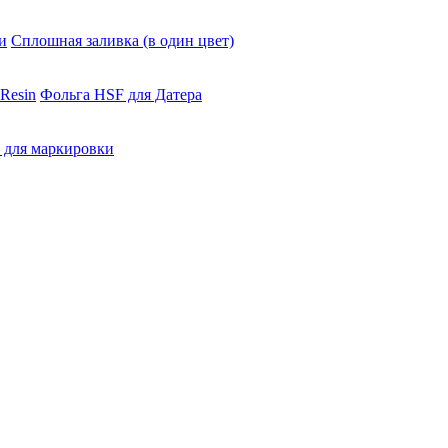
и
Сплошная заливка (в один цвет)
Resin
Фольга HSF для Датера
 для маркировки