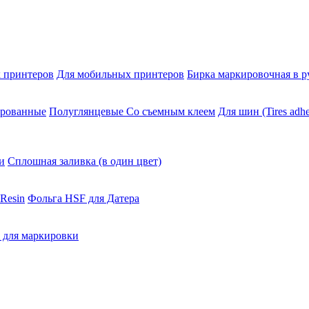
 принтеров
Для мобильных принтеров
Бирка маркировочная в р
ированные
Полуглянцевые Со съемным клеем
Для шин (Tires adhe
и
Сплошная заливка (в один цвет)
Resin
Фольга HSF для Датера
 для маркировки