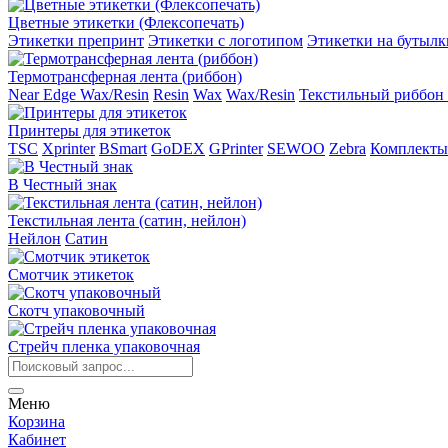
Цветные этикетки (Флексопечать)
Этикетки препринт
Этикетки с логотипом
Этикетки на бутылк
Термотрансферная лента (риббон)
Near Edge Wax/Resin
Resin
Wax
Wax/Resin
Текстильный риббон 
Принтеры для этикеток
TSC
Xprinter
BSmart
GoDEX
GPrinter
SEWOO
Zebra
Комплекты
В Честный знак
Текстильная лента (сатин, нейлон)
Нейлон
Сатин
Смотчик этикеток
Скотч упаковочный
Стрейч пленка упаковочная
Меню
Корзина
Кабинет