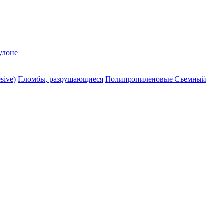
улоне
sive)
Пломбы, разрушающиеся
Полипропиленовые Съемный