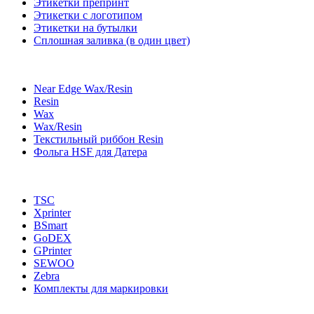
Этикетки препринт
Этикетки с логотипом
Этикетки на бутылки
Сплошная заливка (в один цвет)
Near Edge Wax/Resin
Resin
Wax
Wax/Resin
Текстильный риббон Resin
Фольга HSF для Датера
TSC
Xprinter
BSmart
GoDEX
GPrinter
SEWOO
Zebra
Комплекты для маркировки