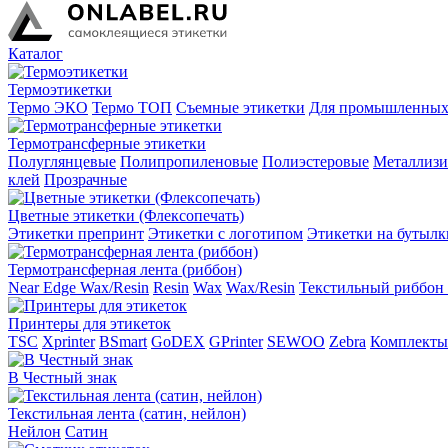
Каталог
Термоэтикетки
Термо ЭКО
Термо ТОП
Съемные этикетки
Для промышленных
Термотрансферные этикетки
Полуглянцевые
Полипропиленовые
Полиэстеровые
Металлиз
клей
Прозрачные
Цветные этикетки (Флексопечать)
Этикетки препринт
Этикетки с логотипом
Этикетки на бутылк
Термотрансферная лента (риббон)
Near Edge Wax/Resin
Resin
Wax
Wax/Resin
Текстильный риббон 
Принтеры для этикеток
TSC
Xprinter
BSmart
GoDEX
GPrinter
SEWOO
Zebra
Комплекты
В Честный знак
Текстильная лента (сатин, нейлон)
Нейлон
Сатин