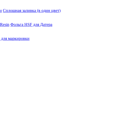
и
Сплошная заливка (в один цвет)
Resin
Фольга HSF для Датера
 для маркировки