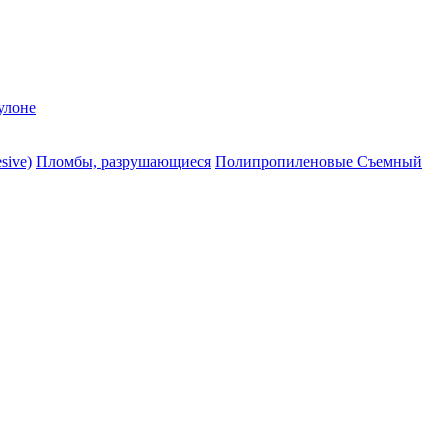
улоне
sive)
Пломбы, разрушающиеся
Полипропиленовые Съемный