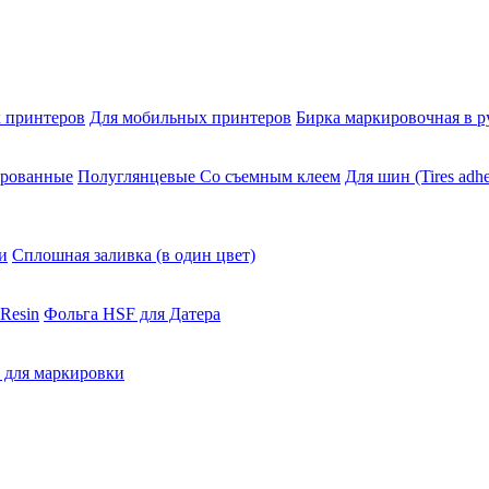
 принтеров
Для мобильных принтеров
Бирка маркировочная в р
ированные
Полуглянцевые Со съемным клеем
Для шин (Tires adhe
и
Сплошная заливка (в один цвет)
Resin
Фольга HSF для Датера
 для маркировки