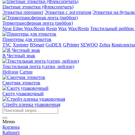
Цветные этикетки (Флексопечать)
Этикетки препринт
Этикетки с логотипом
Этикетки на бутылк
Термотрансферная лента (риббон)
Near Edge Wax/Resin
Resin
Wax
Wax/Resin
Текстильный риббон 
Принтеры для этикеток
TSC
Xprinter
BSmart
GoDEX
GPrinter
SEWOO
Zebra
Комплекты
В Честный знак
Текстильная лента (сатин, нейлон)
Нейлон
Сатин
Смотчик этикеток
Скотч упаковочный
Стрейч пленка упаковочная
Меню
Корзина
Кабинет