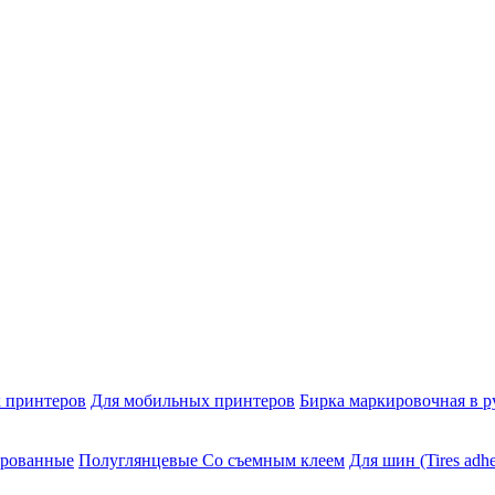
 принтеров
Для мобильных принтеров
Бирка маркировочная в р
ированные
Полуглянцевые Со съемным клеем
Для шин (Tires adhe