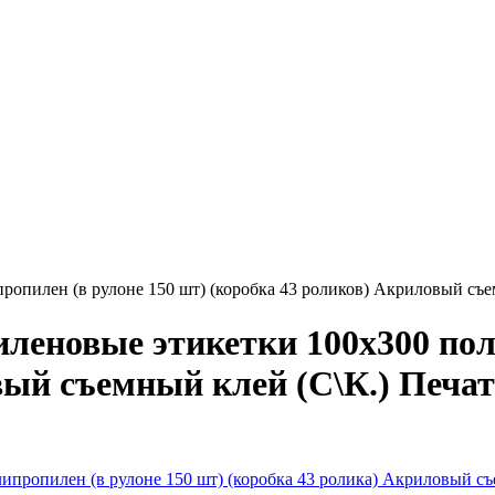
пилен (в рулоне 150 шт) (коробка 43 роликов) Акриловый съем
еновые этикетки 100x300 поли
вый съемный клей (С\К.) Печат