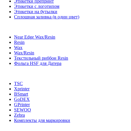
Этикетки препринт
Этикетки с логотипом
Этикетки на бутылки
Сплошная заливка (в один цвет)
Near Edge Wax/Resin
Resin
Wax
Wax/Resin
Текстильный риббон Resin
Фольга HSF для Датера
TSC
Xprinter
BSmart
GoDEX
GPrinter
SEWOO
Zebra
Комплекты для маркировки