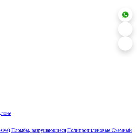
улоне
sive)
Пломбы, разрушающиеся
Полипропиленовые Съемный