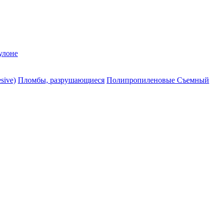
улоне
sive)
Пломбы, разрушающиеся
Полипропиленовые Съемный