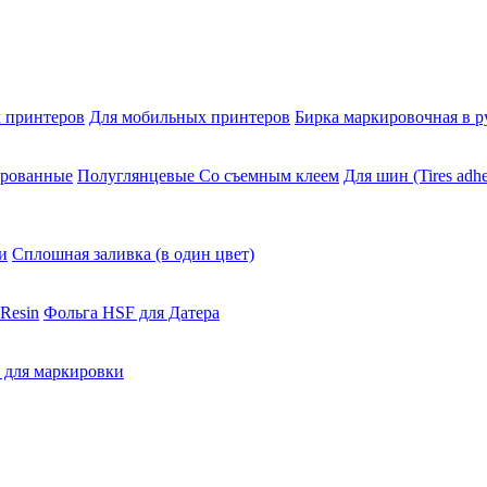
 принтеров
Для мобильных принтеров
Бирка маркировочная в р
ированные
Полуглянцевые Со съемным клеем
Для шин (Tires adhe
и
Сплошная заливка (в один цвет)
Resin
Фольга HSF для Датера
 для маркировки