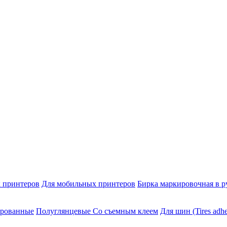
 принтеров
Для мобильных принтеров
Бирка маркировочная в р
ированные
Полуглянцевые Со съемным клеем
Для шин (Tires adhe