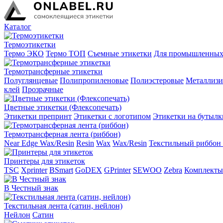
Каталог
Термоэтикетки
Термо ЭКО
Термо ТОП
Съемные этикетки
Для промышленных
Термотрансферные этикетки
Полуглянцевые
Полипропиленовые
Полиэстеровые
Металлиз
клей
Прозрачные
Цветные этикетки (Флексопечать)
Этикетки препринт
Этикетки с логотипом
Этикетки на бутылк
Термотрансферная лента (риббон)
Near Edge Wax/Resin
Resin
Wax
Wax/Resin
Текстильный риббон 
Принтеры для этикеток
TSC
Xprinter
BSmart
GoDEX
GPrinter
SEWOO
Zebra
Комплекты
В Честный знак
Текстильная лента (сатин, нейлон)
Нейлон
Сатин