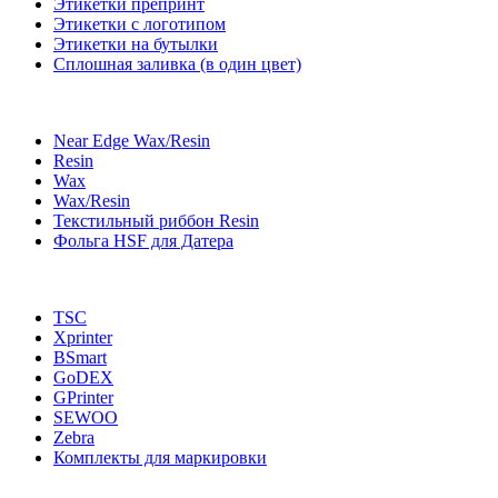
Этикетки препринт
Этикетки с логотипом
Этикетки на бутылки
Сплошная заливка (в один цвет)
Near Edge Wax/Resin
Resin
Wax
Wax/Resin
Текстильный риббон Resin
Фольга HSF для Датера
TSC
Xprinter
BSmart
GoDEX
GPrinter
SEWOO
Zebra
Комплекты для маркировки