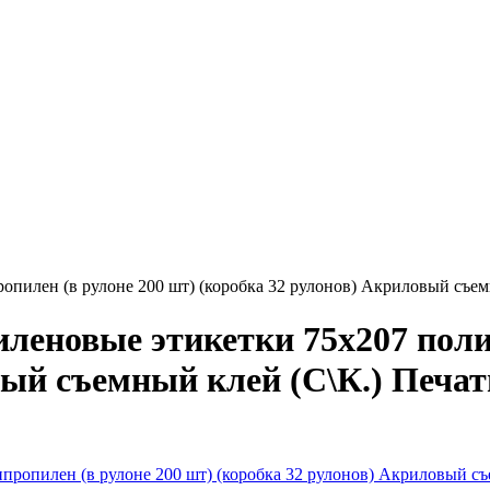
илен (в рулоне 200 шт) (коробка 32 рулонов) Акриловый съемн
еновые этикетки 75x207 полип
вый съемный клей (С\К.) Печат