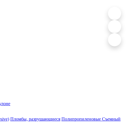
улоне
sive)
Пломбы, разрушающиеся
Полипропиленовые Съемный