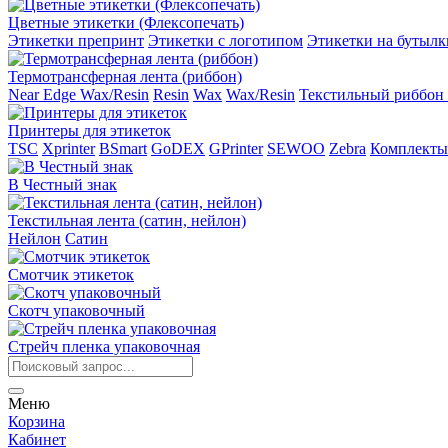
Цветные этикетки (Флексопечать)
Этикетки препринт
Этикетки с логотипом
Этикетки на бутылк
Термотрансферная лента (риббон)
Near Edge Wax/Resin
Resin
Wax
Wax/Resin
Текстильный риббон 
Принтеры для этикеток
TSC
Xprinter
BSmart
GoDEX
GPrinter
SEWOO
Zebra
Комплекты
В Честный знак
Текстильная лента (сатин, нейлон)
Нейлон
Сатин
Смотчик этикеток
Скотч упаковочный
Стрейч пленка упаковочная
Меню
Корзина
Кабинет