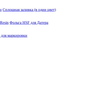
и
Сплошная заливка (в один цвет)
Resin
Фольга HSF для Датера
 для маркировки