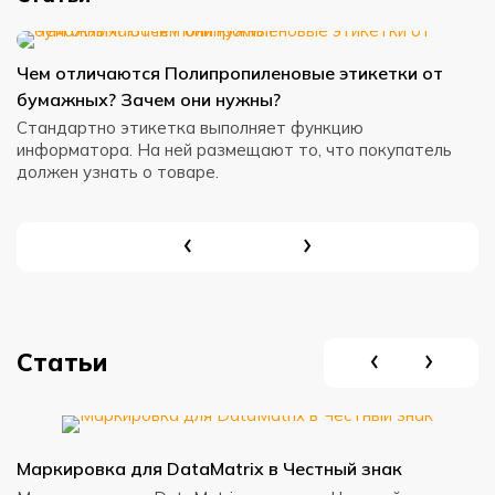
Чем отличаются Полипропиленовые этикетки от
Ч
бумажных? Зачем они нужны?
э
Стандартно этикетка выполняет функцию
Л
информатора. На ней размещают то, что покупатель
О
должен узнать о товаре.
о
и
Статьи
Маркировка для DataMatrix в Честный знак
С