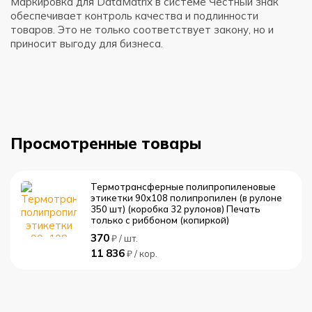
с
Маркировка для DataMatrix в системе Честный знак
обеспечивает контроль качества и подлинности
Э
товаров. Это не только соответствует закону, но и
д
приносит выгоду для бизнеса.
в
м
Просмотренные товары
Термотрансферные полипропиленовые
этикетки 90x108 полипропилен (в рулоне
350 шт) (коробка 32 рулонов) Печать
только с риббоном (копиркой)
370
₽ / шт.
11 836
₽ / кор.