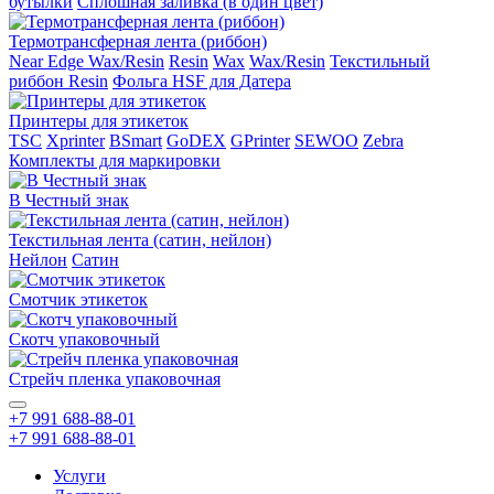
бутылки
Сплошная заливка (в один цвет)
Термотрансферная лента (риббон)
Near Edge Wax/Resin
Resin
Wax
Wax/Resin
Текстильный
риббон Resin
Фольга HSF для Датера
Принтеры для этикеток
TSC
Xprinter
BSmart
GoDEX
GPrinter
SEWOO
Zebra
Комплекты для маркировки
В Честный знак
Текстильная лента (сатин, нейлон)
Нейлон
Сатин
Смотчик этикеток
Скотч упаковочный
Стрейч пленка упаковочная
+7 991 688-88-01
+7 991 688-88-01
Услуги