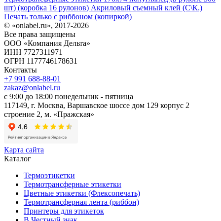
шт) (коробка 16 рулонов) Акриловый съемный клей (С\К.)
Печать только с риббоном (копиркой)
© «onlabel.ru», 2017-
2026
Все права защищены
ООО «Компания Дельта»
ИНН 7727311971
ОГРН 1177746178631
Контакты
+7 991 688-88-01
zakaz@onlabel.ru
с 9:00 до 18:00
понедельник - пятница
117149, г. Москва, Варшавское шоссе дом 129 корпус 2
строение 2, м. «Пражская»
Карта сайта
Каталог
Термоэтикетки
Термотрансферные этикетки
Цветные этикетки (Флексопечать)
Термотрансферная лента (риббон)
Принтеры для этикеток
В Честный знак