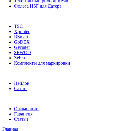
Текстильный риббон Resin
Фольга HSF для Датера
TSC
Xprinter
BSmart
GoDEX
GPrinter
SEWOO
Zebra
Комплекты для маркировки
Нейлон
Сатин
О компании
Гарантия
Статьи
Главная