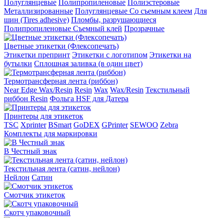
Полуглянцевые
Полипропиленовые
Полиэстеровые
Металлизированные
Полуглянцевые Со съемным клеем
Для
шин (Tires adhesive)
Пломбы, разрушающиеся
Полипропиленовые Съемный клей
Прозрачные
Цветные этикетки (Флексопечать)
Этикетки препринт
Этикетки с логотипом
Этикетки на
бутылки
Сплошная заливка (в один цвет)
Термотрансферная лента (риббон)
Near Edge Wax/Resin
Resin
Wax
Wax/Resin
Текстильный
риббон Resin
Фольга HSF для Датера
Принтеры для этикеток
TSC
Xprinter
BSmart
GoDEX
GPrinter
SEWOO
Zebra
Комплекты для маркировки
В Честный знак
Текстильная лента (сатин, нейлон)
Нейлон
Сатин
Смотчик этикеток
Скотч упаковочный