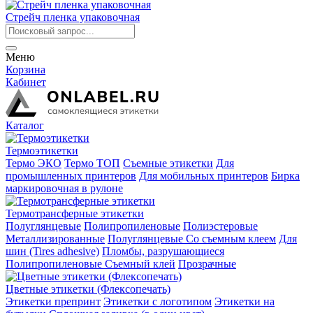
Стрейч пленка упаковочная
Меню
Корзина
Кабинет
Каталог
Термоэтикетки
Термо ЭКО
Термо ТОП
Съемные этикетки
Для
промышленных принтеров
Для мобильных принтеров
Бирка
маркировочная в рулоне
Термотрансферные этикетки
Полуглянцевые
Полипропиленовые
Полиэстеровые
Металлизированные
Полуглянцевые Со съемным клеем
Для
шин (Tires adhesive)
Пломбы, разрушающиеся
Полипропиленовые Съемный клей
Прозрачные
Цветные этикетки (Флексопечать)
Этикетки препринт
Этикетки с логотипом
Этикетки на