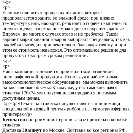
</p>
<p>
Если же говорить о продуктах питания, которые
предполагается хранить во влажной среде, при низких
температурах или, наоборот, речь идет о горячей выпечке, то
полуглянцевая этикетка не сможет долго сохранять данные.
Впрочем, во многих случаях этого и не требуется. Такой
вариант маркирования товаров выбирают специально, так как
наклейка выглядит привлекательно, благодаря глянцу, и при
этом ее стоимость невысокая. Это оптимальное решение для
продуктов с быстрым сроком реализации.
</p>
<p>
Наша компания занимается производством различной
полиграфической продукции. Используя в работе только
высокотехнологическое оборудование, мы можем выполнить
на заказ любые объемы. К тому же, у нас самоклеящаяся
этикетка 170x74 мм полуглянцевая продается по самым
доступным ценам.
</p><p>Печать на этикетках осуществляется при помощи
специальной красящей ленты - риббона на термотрансферных
принтерах</p>
Бесплатно
настроим принтер при заказе принтера и коробки
этикеток
Доставка
30 минут
по Москве. Доставка во все регионы РФ.