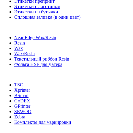
Этикетки препринт
Этикетки с логотипом
Этикетки на бутылки
Сплошная заливка (в один цвет)
Near Edge Wax/Resin
Resin
Wax
Wax/Resin
Текстильный риббон Resin
Фольга HSF для Датера
TSC
Xprinter
BSmart
GoDEX
GPrinter
SEWOO
Zebra
Комплекты для маркировки