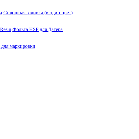
и
Сплошная заливка (в один цвет)
Resin
Фольга HSF для Датера
 для маркировки