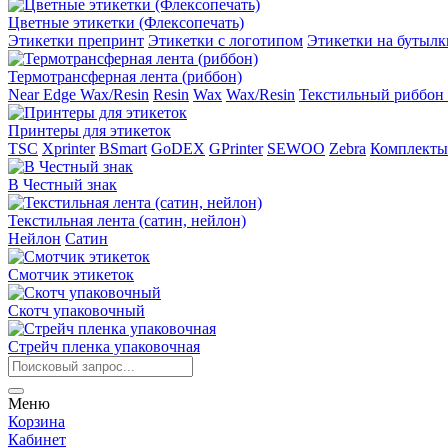
Цветные этикетки (Флексопечать)
Этикетки препринт
Этикетки с логотипом
Этикетки на бутылк
Термотрансферная лента (риббон)
Near Edge Wax/Resin
Resin
Wax
Wax/Resin
Текстильный риббон 
Принтеры для этикеток
TSC
Xprinter
BSmart
GoDEX
GPrinter
SEWOO
Zebra
Комплекты
В Честный знак
Текстильная лента (сатин, нейлон)
Нейлон
Сатин
Смотчик этикеток
Скотч упаковочный
Стрейч пленка упаковочная
Меню
Корзина
Кабинет