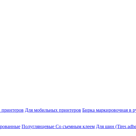
 принтеров
Для мобильных принтеров
Бирка маркировочная в р
ированные
Полуглянцевые Со съемным клеем
Для шин (Tires adhe