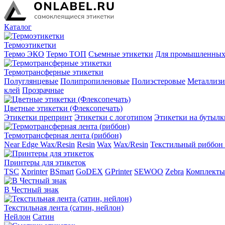
Каталог
Термоэтикетки
Термо ЭКО
Термо ТОП
Съемные этикетки
Для промышленных
Термотрансферные этикетки
Полуглянцевые
Полипропиленовые
Полиэстеровые
Металлиз
клей
Прозрачные
Цветные этикетки (Флексопечать)
Этикетки препринт
Этикетки с логотипом
Этикетки на бутылк
Термотрансферная лента (риббон)
Near Edge Wax/Resin
Resin
Wax
Wax/Resin
Текстильный риббон 
Принтеры для этикеток
TSC
Xprinter
BSmart
GoDEX
GPrinter
SEWOO
Zebra
Комплекты
В Честный знак
Текстильная лента (сатин, нейлон)
Нейлон
Сатин