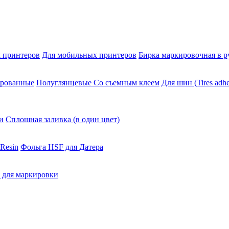
 принтеров
Для мобильных принтеров
Бирка маркировочная в р
ированные
Полуглянцевые Со съемным клеем
Для шин (Tires adhe
и
Сплошная заливка (в один цвет)
Resin
Фольга HSF для Датера
 для маркировки