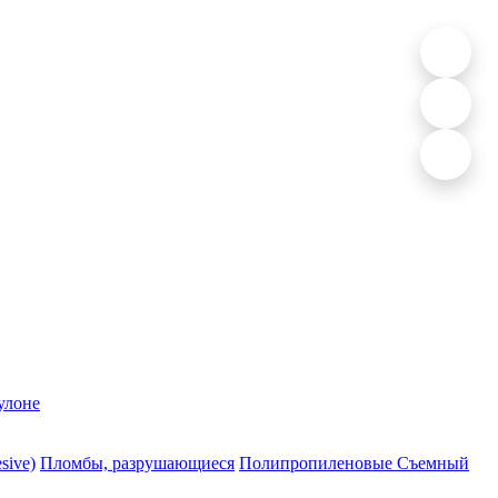
улоне
sive)
Пломбы, разрушающиеся
Полипропиленовые Съемный