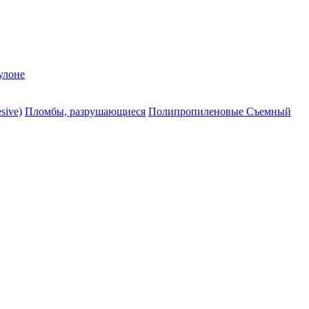
улоне
sive)
Пломбы, разрушающиеся
Полипропиленовые Съемный