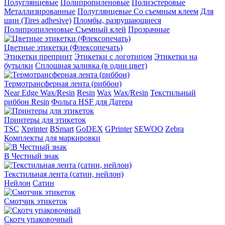
Полуглянцевые
Полипропиленовые
Полиэстеровые
Металлизированные
Полуглянцевые Со съемным клеем
Для
шин (Tires adhesive)
Пломбы, разрушающиеся
Полипропиленовые Съемный клей
Прозрачные
Цветные этикетки (Флексопечать)
Этикетки препринт
Этикетки с логотипом
Этикетки на
бутылки
Сплошная заливка (в один цвет)
Термотрансферная лента (риббон)
Near Edge Wax/Resin
Resin
Wax
Wax/Resin
Текстильный
риббон Resin
Фольга HSF для Датера
Принтеры для этикеток
TSC
Xprinter
BSmart
GoDEX
GPrinter
SEWOO
Zebra
Комплекты для маркировки
В Честный знак
Текстильная лента (сатин, нейлон)
Нейлон
Сатин
Смотчик этикеток
Скотч упаковочный