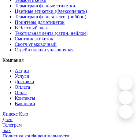
Термоэтикетки
Термотрансферные этикетки
Цветные этикетки (Флексопечать)
Термотрансферная лента (риббон)
Принтеры для этикеток
В Честный знак
Текстильная лента (сатин, нейлон)
Смотчик этикеток
Скотч упаковочный
Стрейч пленка упаковочная
Компания
Акции
Услуги
Доставка
Оплата
О нас
Контакты
Вакансии
Яндекс Кью
Дзен
Телеграм
max
Политика
конфиденциальности