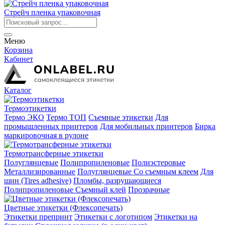
Стрейч пленка упаковочная
Меню
Корзина
Кабинет
Каталог
Термоэтикетки
Термо ЭКО
Термо ТОП
Съемные этикетки
Для
промышленных принтеров
Для мобильных принтеров
Бирка
маркировочная в рулоне
Термотрансферные этикетки
Полуглянцевые
Полипропиленовые
Полиэстеровые
Металлизированные
Полуглянцевые Со съемным клеем
Для
шин (Tires adhesive)
Пломбы, разрушающиеся
Полипропиленовые Съемный клей
Прозрачные
Цветные этикетки (Флексопечать)
Этикетки препринт
Этикетки с логотипом
Этикетки на