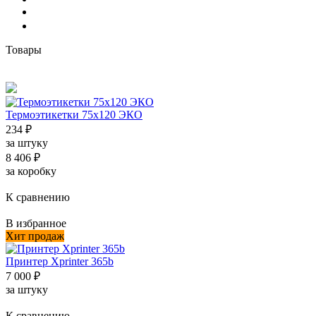
Товары
Термоэтикетки 75x120 ЭКО
234
₽
за штуку
8 406
₽
за коробку
К сравнению
В избранное
Хит продаж
Принтер Xprinter 365b
7 000
₽
за штуку
К сравнению