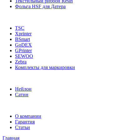
Текстильный риббон Resin
Фольга HSF для Датера
TSC
Xprinter
BSmart
GoDEX
GPrinter
SEWOO
Zebra
Комплекты для маркировки
Нейлон
Сатин
О компании
Гарантия
Статьи
Главная