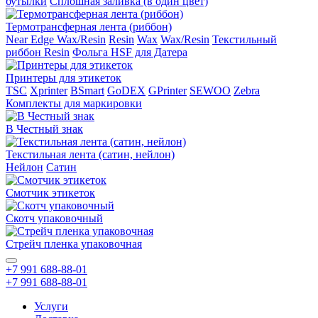
бутылки
Сплошная заливка (в один цвет)
Термотрансферная лента (риббон)
Near Edge Wax/Resin
Resin
Wax
Wax/Resin
Текстильный
риббон Resin
Фольга HSF для Датера
Принтеры для этикеток
TSC
Xprinter
BSmart
GoDEX
GPrinter
SEWOO
Zebra
Комплекты для маркировки
В Честный знак
Текстильная лента (сатин, нейлон)
Нейлон
Сатин
Смотчик этикеток
Скотч упаковочный
Стрейч пленка упаковочная
+7 991 688-88-01
+7 991 688-88-01
Услуги