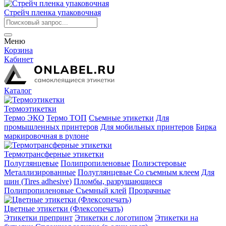
Стрейч пленка упаковочная
Меню
Корзина
Кабинет
Каталог
Термоэтикетки
Термо ЭКО
Термо ТОП
Съемные этикетки
Для
промышленных принтеров
Для мобильных принтеров
Бирка
маркировочная в рулоне
Термотрансферные этикетки
Полуглянцевые
Полипропиленовые
Полиэстеровые
Металлизированные
Полуглянцевые Со съемным клеем
Для
шин (Tires adhesive)
Пломбы, разрушающиеся
Полипропиленовые Съемный клей
Прозрачные
Цветные этикетки (Флексопечать)
Этикетки препринт
Этикетки с логотипом
Этикетки на