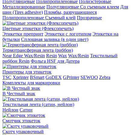
Полуглянцевые
Полипропиленовые
Полиэстеровые
Металлизированные
Полуглянцевые Со съемным клеем
Для
шин (Tires adhesive)
Пломбы, разрушающиеся
Полипропиленовые Съемный клей
Прозрачные
Цветные этикетки (Флексопечать)
Этикетки препринт
Этикетки с логотипом
Этикетки на
бутылки
Сплошная заливка (в один цвет)
Термотрансферная лента (риббон)
Near Edge Wax/Resin
Resin
Wax
Wax/Resin
Текстильный
риббон Resin
Фольга HSF для Датера
Принтеры для этикеток
TSC
Xprinter
BSmart
GoDEX
GPrinter
SEWOO
Zebra
Комплекты для маркировки
В Честный знак
Текстильная лента (сатин, нейлон)
Нейлон
Сатин
Смотчик этикеток
Скотч упаковочный