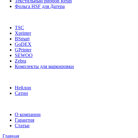
Текстильный риббон Resin
Фольга HSF для Датера
TSC
Xprinter
BSmart
GoDEX
GPrinter
SEWOO
Zebra
Комплекты для маркировки
Нейлон
Сатин
О компании
Гарантия
Статьи
Главная