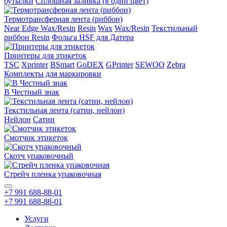
бутылки
Сплошная заливка (в один цвет)
Термотрансферная лента (риббон)
Near Edge Wax/Resin
Resin
Wax
Wax/Resin
Текстильный
риббон Resin
Фольга HSF для Датера
Принтеры для этикеток
TSC
Xprinter
BSmart
GoDEX
GPrinter
SEWOO
Zebra
Комплекты для маркировки
В Честный знак
Текстильная лента (сатин, нейлон)
Нейлон
Сатин
Смотчик этикеток
Скотч упаковочный
Стрейч пленка упаковочная
+7 991 688-88-01
+7 991 688-88-01
Услуги