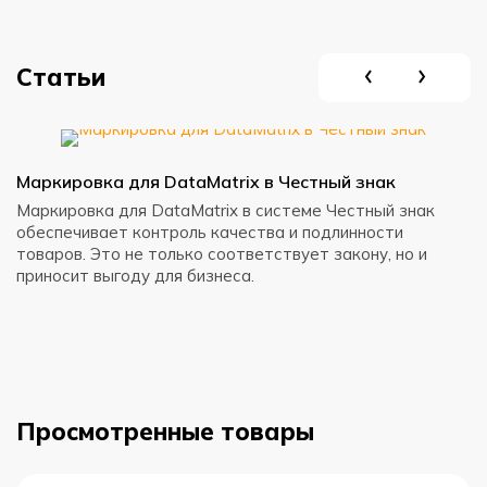
Статьи
Маркировка для DataMatrix в Честный знак
С
с
Маркировка для DataMatrix в системе Честный знак
обеспечивает контроль качества и подлинности
Э
товаров. Это не только соответствует закону, но и
д
приносит выгоду для бизнеса.
в
м
Просмотренные товары