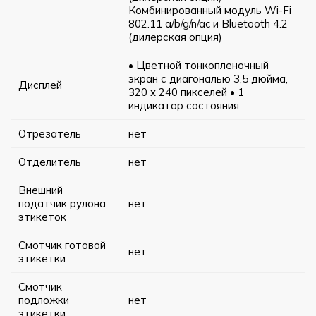
Комбинированный модуль Wi-Fi
802.11 a/b/g/n/ac и Bluetooth 4.2
(дилерская опция)
• Цветной тонкопленочный
экран с диагональю 3,5 дюйма,
Дисплей
320 x 240 пикселей • 1
индикатор состояния
Отрезатель
нет
Отделитель
нет
Внешний
податчик рулона
нет
этикеток
Смотчик готовой
нет
этикетки
Смотчик
подложки
нет
этикетки