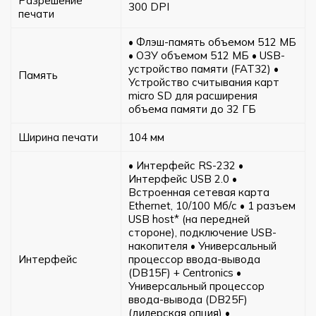
Разрешение
300 DPI
печати
• Флэш-память объемом 512 МБ
• ОЗУ объемом 512 МБ • USB-
устройство памяти (FAT32) •
Память
Устройство считывания карт
micro SD для расширения
объема памяти до 32 ГБ
Ширина печати
104 мм
• Интерфейс RS-232 •
Интерфейс USB 2.0 •
Встроенная сетевая карта
Ethernet, 10/100 Мб/с • 1 разъем
USB host* (на передней
стороне), подключение USB-
накопителя • Универсальный
Интерфейс
процессор ввода-вывода
(DB15F) + Centronics •
Универсальный процессор
ввода-вывода (DB25F)
(дилерская опция) •