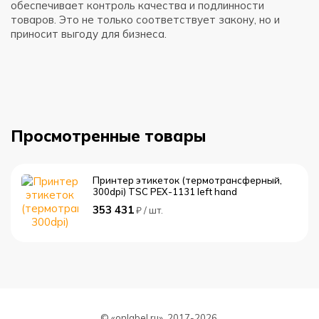
обеспечивает контроль качества и подлинности
Э
товаров. Это не только соответствует закону, но и
д
приносит выгоду для бизнеса.
в
м
Просмотренные товары
Принтер этикеток (термотрансферный,
300dpi) TSC PEX-1131 left hand
353 431
₽ / шт.
© «onlabel.ru», 2017-
2026