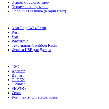
Этикетки с логотипом
Этикетки на бутылки
Сплошная заливка (в один цвет)
Near Edge Wax/Resin
Resin
Wax
Wax/Resin
Текстильный риббон Resin
Фольга HSF для Датера
TSC
Xprinter
BSmart
GoDEX
GPrinter
SEWOO
Zebra
Комплекты для маркировки