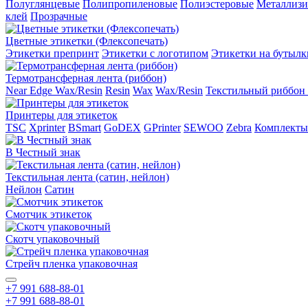
Полуглянцевые
Полипропиленовые
Полиэстеровые
Металлиз
клей
Прозрачные
Цветные этикетки (Флексопечать)
Этикетки препринт
Этикетки с логотипом
Этикетки на бутылк
Термотрансферная лента (риббон)
Near Edge Wax/Resin
Resin
Wax
Wax/Resin
Текстильный риббон 
Принтеры для этикеток
TSC
Xprinter
BSmart
GoDEX
GPrinter
SEWOO
Zebra
Комплекты
В Честный знак
Текстильная лента (сатин, нейлон)
Нейлон
Сатин
Смотчик этикеток
Скотч упаковочный
Стрейч пленка упаковочная
+7 991 688-88-01
+7 991 688-88-01