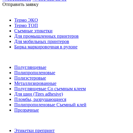
Отправить заявку
Термо ЭКО
Термо ТОП
Съемные этикетки
Для промышленных принтеров
Для мобильных принтеров
Бирка маркировочная в рулоне
Полуглянцевые
Полипропиленовые
Полиэстеровые
Металлизированные
Полуглянцевые Со съемным клеем
Для шин (Tires adhesive)
Пломбы, разрушающиеся
Полипропиленовые Съемный клей
Прозрачные
Этикетки препринт