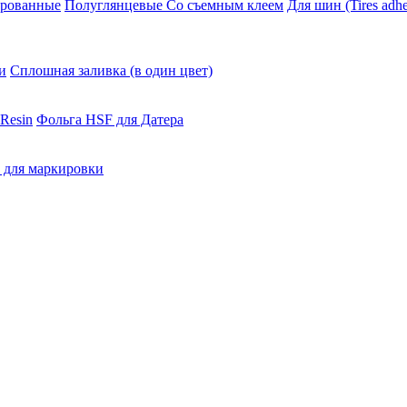
ированные
Полуглянцевые Со съемным клеем
Для шин (Tires adhe
и
Сплошная заливка (в один цвет)
Resin
Фольга HSF для Датера
 для маркировки