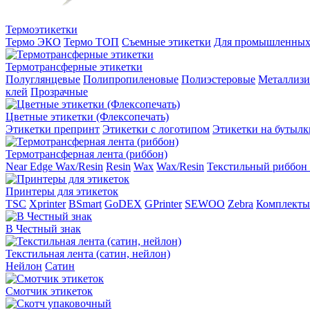
Термоэтикетки
Термо ЭКО
Термо ТОП
Съемные этикетки
Для промышленных
Термотрансферные этикетки
Полуглянцевые
Полипропиленовые
Полиэстеровые
Металлиз
клей
Прозрачные
Цветные этикетки (Флексопечать)
Этикетки препринт
Этикетки с логотипом
Этикетки на бутылк
Термотрансферная лента (риббон)
Near Edge Wax/Resin
Resin
Wax
Wax/Resin
Текстильный риббон 
Принтеры для этикеток
TSC
Xprinter
BSmart
GoDEX
GPrinter
SEWOO
Zebra
Комплекты
В Честный знак
Текстильная лента (сатин, нейлон)
Нейлон
Сатин
Смотчик этикеток