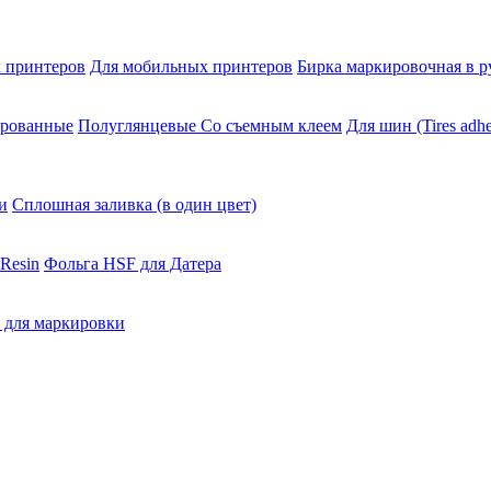
 принтеров
Для мобильных принтеров
Бирка маркировочная в р
ированные
Полуглянцевые Со съемным клеем
Для шин (Tires adhe
и
Сплошная заливка (в один цвет)
Resin
Фольга HSF для Датера
 для маркировки