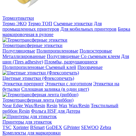
Термоэтикетки
Термо ЭКО
Термо ТОП
Съемные этикетки
Для
промышленных принтеров
Для мобильных принтеров
Бирка
маркировочная в рулоне
Термотрансферные этикетки
Полуглянцевые
Полипропиленовые
Полиэстеровые
Металлизированные
Полуглянцевые Со съемным клеем
Для
шин (Tires adhesive)
Пломбы, разрушающиеся
Полипропиленовые Съемный клей
Прозрачные
Цветные этикетки (Флексопечать)
Этикетки препринт
Этикетки с логотипом
Этикетки на
бутылки
Сплошная заливка (в один цвет)
Термотрансферная лента (риббон)
Near Edge Wax/Resin
Resin
Wax
Wax/Resin
Текстильный
риббон Resin
Фольга HSF для Датера
Принтеры для этикеток
TSC
Xprinter
BSmart
GoDEX
GPrinter
SEWOO
Zebra
Комплекты для маркировки