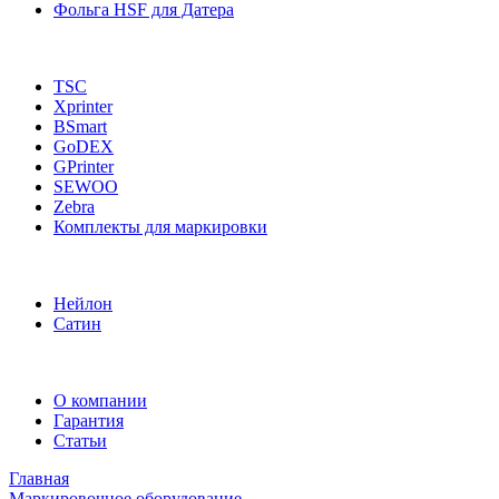
Фольга HSF для Датера
TSC
Xprinter
BSmart
GoDEX
GPrinter
SEWOO
Zebra
Комплекты для маркировки
Нейлон
Сатин
О компании
Гарантия
Статьи
Главная
Маркировочное оборудование