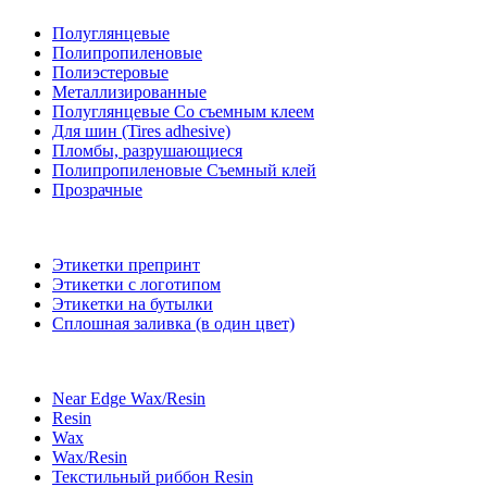
Полуглянцевые
Полипропиленовые
Полиэстеровые
Металлизированные
Полуглянцевые Со съемным клеем
Для шин (Tires adhesive)
Пломбы, разрушающиеся
Полипропиленовые Съемный клей
Прозрачные
Этикетки препринт
Этикетки с логотипом
Этикетки на бутылки
Сплошная заливка (в один цвет)
Near Edge Wax/Resin
Resin
Wax
Wax/Resin
Текстильный риббон Resin