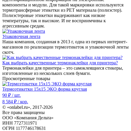
компоненты и модули. Для такой маркировки используются
термотрансферные этикетки из PET материала (полиэстер).
Полиэстеровые этикетки выдерживают как низкие
температуры, так и высокие. И не восприимчивы к
агрессивным средам.
Упаковочная лента
Наша компания, созданная в 2013 г, одна из первых интернет-
магазинов по реализации термоэтикеток и упаковочной ленты
скотч.
Как выбрать качественные термонаклейки для принтера?
Термонаклейки для принтера – это самоклеящиеся стикеры,
изготовленные из нескольких слоев бумаги.
Просмотренные товары
Термоэтикетки 15x15 ЭКО форма круглая
90
₽ / шт.
8 584
₽ / кор.
© «onlabel.ru», 2017-
2026
Все права защищены
ООО «Компания Дельта»
ИНН 7727311971
ОГРН 1177746178631