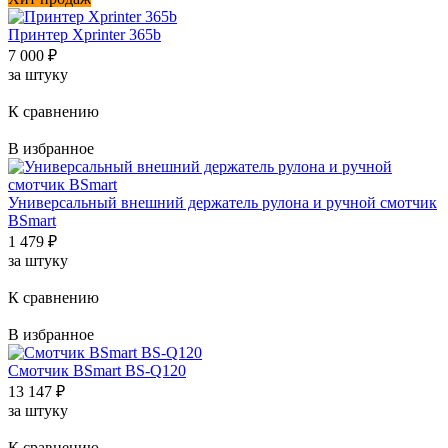
Принтер Xprinter 365b
7 000
₽
за штуку
К сравнению
В избранное
Универсальный внешний держатель рулона и ручной смотчик
BSmart
1 479
₽
за штуку
К сравнению
В избранное
Смотчик BSmart BS-Q120
13 147
₽
за штуку
К сравнению