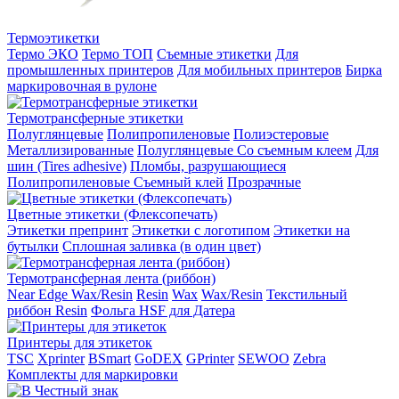
Термоэтикетки
Термо ЭКО
Термо ТОП
Съемные этикетки
Для
промышленных принтеров
Для мобильных принтеров
Бирка
маркировочная в рулоне
Термотрансферные этикетки
Полуглянцевые
Полипропиленовые
Полиэстеровые
Металлизированные
Полуглянцевые Со съемным клеем
Для
шин (Tires adhesive)
Пломбы, разрушающиеся
Полипропиленовые Съемный клей
Прозрачные
Цветные этикетки (Флексопечать)
Этикетки препринт
Этикетки с логотипом
Этикетки на
бутылки
Сплошная заливка (в один цвет)
Термотрансферная лента (риббон)
Near Edge Wax/Resin
Resin
Wax
Wax/Resin
Текстильный
риббон Resin
Фольга HSF для Датера
Принтеры для этикеток
TSC
Xprinter
BSmart
GoDEX
GPrinter
SEWOO
Zebra
Комплекты для маркировки