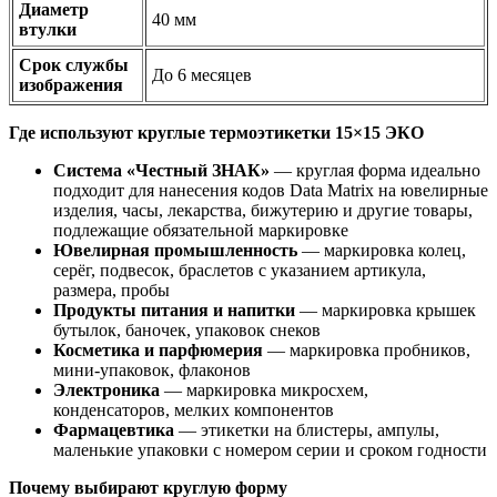
Диаметр
40 мм
втулки
Срок службы
До 6 месяцев
изображения
Где используют круглые термоэтикетки 15×15 ЭКО
Система «Честный ЗНАК»
— круглая форма идеально
подходит для нанесения кодов Data Matrix на ювелирные
изделия, часы, лекарства, бижутерию и другие товары,
подлежащие обязательной маркировке
Ювелирная промышленность
— маркировка колец,
серёг, подвесок, браслетов с указанием артикула,
размера, пробы
Продукты питания и напитки
— маркировка крышек
бутылок, баночек, упаковок снеков
Косметика и парфюмерия
— маркировка пробников,
мини-упаковок, флаконов
Электроника
— маркировка микросхем,
конденсаторов, мелких компонентов
Фармацевтика
— этикетки на блистеры, ампулы,
маленькие упаковки с номером серии и сроком годности
Почему выбирают круглую форму