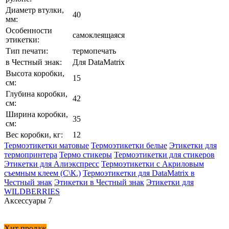
Диаметр втулки,
40
мм:
Особенности
самоклеящаяся
этикетки:
Тип печати:
термопечать
в Честный знак:
Для DataMatrix
Высота коробки,
15
см:
Глубина коробки,
42
см:
Ширина коробки,
35
см:
Вес коробки, кг:
12
Термоэтикетки матовые
Термоэтикетки белые
Этикетки для
термопринтера
Термо стикеры
Термоэтикетки для стикеров
Этикетки для Алиэкспресс
Термоэтикетки с Акриловым
съемным клеем (С\К.)
Термоэтикетки для DataMatrix в
Честный знак
Этикетки в Честный знак
Этикетки для
WILDBERRIES
Аксессуары
7
Хит продаж