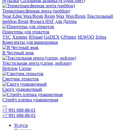
бутылки
Сплошная заливка (в один цвет)
Термотрансферная лента (риббон)
Near Edge Wax/Resin
Resin
Wax
Wax/Resin
Текстильный
риббон Resin
Фольга HSF для Датера
Принтеры для этикеток
TSC
Xprinter
BSmart
GoDEX
GPrinter
SEWOO
Zebra
Комплекты для маркировки
В Честный знак
Текстильная лента (сатин, нейлон)
Нейлон
Сатин
Смотчик этикеток
Скотч упаковочный
Стрейч пленка упаковочная
+7 991 688-88-01
+7 991 688-88-01
Услуги