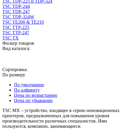
TSC TDP-225 и TDP-324
TSC TDP-244
TSC TDP-247
TSC TDP-324W
TSC TE200 & TE210
TSC TTP-225
TSC TTP-247
TSC TX
Фильтр товаров
Вид каталога:
Сортировка:
По размеру
По умолчанию
По алфавиту
Цена по возрастанию
Цена по убыванию
TSC MX – устройство, входящее в серию инновационных
принтеров, предназначенных для повышения уровня
производительности различных специалистов. Ими
пользуются, компании, занимающиеся: