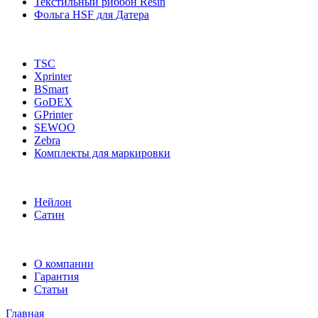
Текстильный риббон Resin
Фольга HSF для Датера
TSC
Xprinter
BSmart
GoDEX
GPrinter
SEWOO
Zebra
Комплекты для маркировки
Нейлон
Сатин
О компании
Гарантия
Статьи
Главная