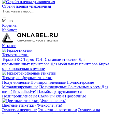
Стрейч пленка упаковочная
Меню
Корзина
Кабинет
Каталог
Термоэтикетки
Термо ЭКО
Термо ТОП
Съемные этикетки
Для
промышленных принтеров
Для мобильных принтеров
Бирка
маркировочная в рулоне
Термотрансферные этикетки
Полуглянцевые
Полипропиленовые
Полиэстеровые
Металлизированные
Полуглянцевые Со съемным клеем
Для
шин (Tires adhesive)
Пломбы, разрушающиеся
Полипропиленовые Съемный клей
Прозрачные
Цветные этикетки (Флексопечать)
Этикетки препринт
Этикетки с логотипом
Этикетки на