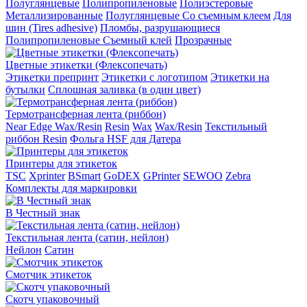
Полуглянцевые
Полипропиленовые
Полиэстеровые
Металлизированные
Полуглянцевые Со съемным клеем
Для
шин (Tires adhesive)
Пломбы, разрушающиеся
Полипропиленовые Съемный клей
Прозрачные
Цветные этикетки (Флексопечать)
Этикетки препринт
Этикетки с логотипом
Этикетки на
бутылки
Сплошная заливка (в один цвет)
Термотрансферная лента (риббон)
Near Edge Wax/Resin
Resin
Wax
Wax/Resin
Текстильный
риббон Resin
Фольга HSF для Датера
Принтеры для этикеток
TSC
Xprinter
BSmart
GoDEX
GPrinter
SEWOO
Zebra
Комплекты для маркировки
В Честный знак
Текстильная лента (сатин, нейлон)
Нейлон
Сатин
Смотчик этикеток
Скотч упаковочный