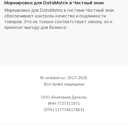
Маркировка для DataMatrix в Честный знак
С
с
Маркировка для DataMatrix в системе Честный знак
обеспечивает контроль качества и подлинности
Э
товаров. Это не только соответствует закону, но и
д
приносит выгоду для бизнеса.
в
м
© «onlabel.ru», 2017-
2026
Все права защищены
ООО «Компания Дельта»
ИНН 7727311971
ОГРН 1177746178631