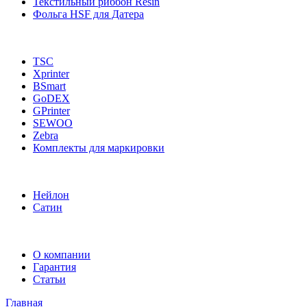
Текстильный риббон Resin
Фольга HSF для Датера
TSC
Xprinter
BSmart
GoDEX
GPrinter
SEWOO
Zebra
Комплекты для маркировки
Нейлон
Сатин
О компании
Гарантия
Статьи
Главная