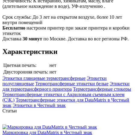
Устойчивость: К истиранию, химикатам, маслу, влаге
(длительное нахождение в воде), УФ-излучению .
Срок службы: До 3 лет на открытом воздухе, более 10 лет
внутри помещений
Бесплатно
настроим принтер при заказе принтера и коробки
этикеток
Доставка
30 минут
по Москве. Доставка во все регионы РФ.
Характеристики
Цветная печать:
нет
Двусторонняя печать:
нет
Этикетки глянцевые термотрансферные
Этикетки
полуглянцевые
Термотрансферные этикетки белые
Этикетки
для термотрансферного принтера
Термотрансферные стикеры
Термотрансферные этикетки с Акриловым съемным клеем
(С\К.)
Термотрансферные этикетки для DataMatrix в Честный
знак
Этикетки в Честный знак
Статьи
Маркировка для DataMatrix в Честный знак