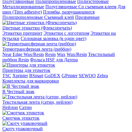
Полуглянцевые
Полипропиленовые
Полиэстеровые
Металлизированные
Полуглянцевые Со съемным клеем
Для
шин (Tires adhesive)
Пломбы, разрушающиеся
Полипропиленовые Съемный клей
Прозрачные
Цветные этикетки (Флексопечать)
Этикетки препринт
Этикетки с логотипом
Этикетки на
бутылки
Сплошная заливка (в один цвет)
Термотрансферная лента (риббон)
Near Edge Wax/Resin
Resin
Wax
Wax/Resin
Текстильный
риббон Resin
Фольга HSF для Датера
Принтеры для этикеток
TSC
Xprinter
BSmart
GoDEX
GPrinter
SEWOO
Zebra
Комплекты для маркировки
В Честный знак
Текстильная лента (сатин, нейлон)
Нейлон
Сатин
Смотчик этикеток
Скотч упаковочный