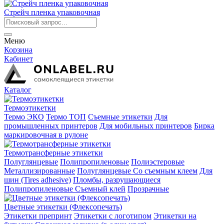
Стрейч пленка упаковочная
Меню
Корзина
Кабинет
Каталог
Термоэтикетки
Термо ЭКО
Термо ТОП
Съемные этикетки
Для
промышленных принтеров
Для мобильных принтеров
Бирка
маркировочная в рулоне
Термотрансферные этикетки
Полуглянцевые
Полипропиленовые
Полиэстеровые
Металлизированные
Полуглянцевые Со съемным клеем
Для
шин (Tires adhesive)
Пломбы, разрушающиеся
Полипропиленовые Съемный клей
Прозрачные
Цветные этикетки (Флексопечать)
Этикетки препринт
Этикетки с логотипом
Этикетки на