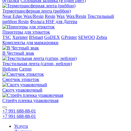
бутылки
Сплошная заливка (в один цвет)
Термотрансферная лента (риббон)
Near Edge Wax/Resin
Resin
Wax
Wax/Resin
Текстильный
риббон Resin
Фольга HSF для Датера
Принтеры для этикеток
TSC
Xprinter
BSmart
GoDEX
GPrinter
SEWOO
Zebra
Комплекты для маркировки
В Честный знак
Текстильная лента (сатин, нейлон)
Нейлон
Сатин
Смотчик этикеток
Скотч упаковочный
Стрейч пленка упаковочная
+7 991 688-88-01
+7 991 688-88-01
Услуги