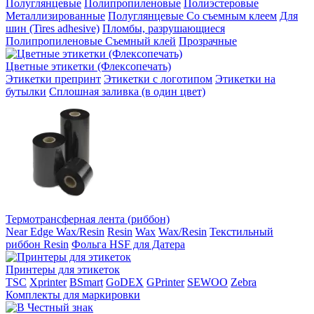
Полуглянцевые
Полипропиленовые
Полиэстеровые
Металлизированные
Полуглянцевые Со съемным клеем
Для
шин (Tires adhesive)
Пломбы, разрушающиеся
Полипропиленовые Съемный клей
Прозрачные
Цветные этикетки (Флексопечать)
Этикетки препринт
Этикетки с логотипом
Этикетки на
бутылки
Сплошная заливка (в один цвет)
Термотрансферная лента (риббон)
Near Edge Wax/Resin
Resin
Wax
Wax/Resin
Текстильный
риббон Resin
Фольга HSF для Датера
Принтеры для этикеток
TSC
Xprinter
BSmart
GoDEX
GPrinter
SEWOO
Zebra
Комплекты для маркировки