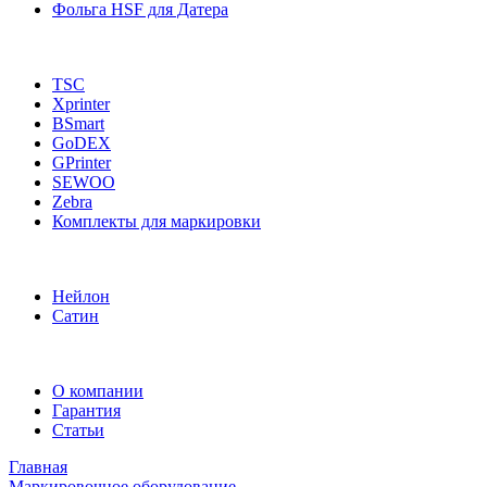
Фольга HSF для Датера
TSC
Xprinter
BSmart
GoDEX
GPrinter
SEWOO
Zebra
Комплекты для маркировки
Нейлон
Сатин
О компании
Гарантия
Статьи
Главная
Маркировочное оборудование