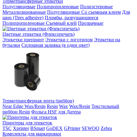
Термотрансферные этикетки
Полуглянцевые
Полипропиленовые
Полиэстеровые
Металлизированные
Полуглянцевые Со съемным клеем
Для
шин (Tires adhesive)
Пломбы, разрушающиеся
Полипропиленовые Съемный клей
Прозрачные
Цветные этикетки (Флексопечать)
Этикетки препринт
Этикетки с логотипом
Этикетки на
бутылки
Сплошная заливка (в один цвет)
Термотрансферная лента (риббон)
Near Edge Wax/Resin
Resin
Wax
Wax/Resin
Текстильный
риббон Resin
Фольга HSF для Датера
Принтеры для этикеток
TSC
Xprinter
BSmart
GoDEX
GPrinter
SEWOO
Zebra
Комплекты для маркировки