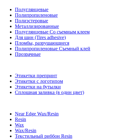
Полуглянцевые
Полипропиленовые
Полиэстеровые
Металлизированные
Полуглянцевые Со съемным клеем
Для шин (Tires adhesive)
Пломбы, разрушающиеся
Полипропиленовые Съемный клей
Прозрачные
Этикетки препринт
Этикетки с логотипом
Этикетки на бутылки
Сплошная заливка (в один цвет)
Near Edge Wax/Resin
Resin
Wax
Wax/Resin
Текстильный риббон Resin