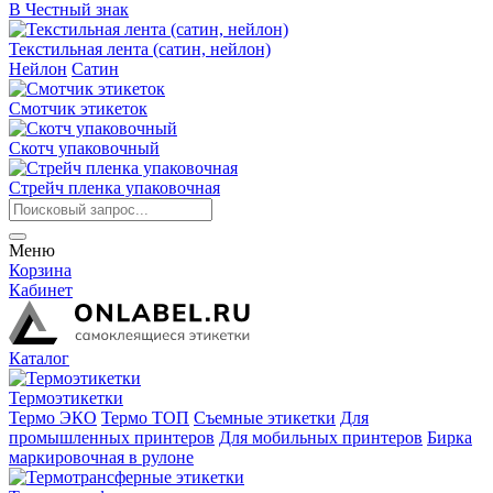
В Честный знак
Текстильная лента (сатин, нейлон)
Нейлон
Сатин
Смотчик этикеток
Скотч упаковочный
Стрейч пленка упаковочная
Меню
Корзина
Кабинет
Каталог
Термоэтикетки
Термо ЭКО
Термо ТОП
Съемные этикетки
Для
промышленных принтеров
Для мобильных принтеров
Бирка
маркировочная в рулоне