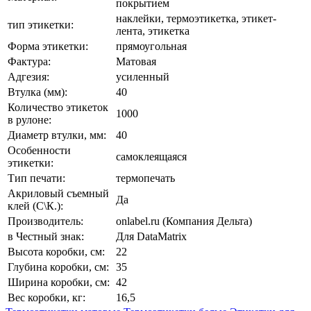
покрытием
наклейки, термоэтикетка, этикет-
тип этикетки:
лента, этикетка
Форма этикетки:
прямоугольная
Фактура:
Матовая
Адгезия:
усиленный
Втулка (мм):
40
Количество этикеток
1000
в рулоне:
Диаметр втулки, мм:
40
Особенности
самоклеящаяся
этикетки:
Тип печати:
термопечать
Акриловый съемный
Да
клей (С\К.):
Производитель:
onlabel.ru (Компания Дельта)
в Честный знак:
Для DataMatrix
Высота коробки, см:
22
Глубина коробки, см:
35
Ширина коробки, см:
42
Вес коробки, кг:
16,5