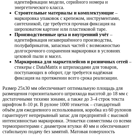
идентификации модели, серийного номера и
энергетического класса.
Строительные материалы и комплектующие
–
маркировка упаковок с крепежом, инструментами,
сантехникой, где требуется прочная фиксация на
шероховатом картоне или пластиковой таре.
Производственные цеха и внутренний учёт
–
идентификация незавершённого производства,
полуфабрикатов, запасных частей с возможностью
долгосрочного сохранения маркировки в условиях
цеховой пыли и масел.
Маркировка для маркетплейсов и розничных сетей
–
стикеры с DataMatrix и штрихкодами для товаров,
поступающих в оборот, где требуется надёжная
фиксация на протяжении всего срока реализации.
Размер 25x30 мм обеспечивает оптимальную площадь для
размещения горизонтального штрихкода высотой до 18 мм с
достаточными тихими зонами, а также до 3–4 строк текста
шрифтом 8–10 pt. В рулоне 1000 этикеток – стандартный
объём для ежедневного использования, коробка из 60 рулонов
гарантирует непрерывный запас для предприятий с высокой
интенсивностью маркировки. Этикетки совместимы со всеми
термопринтерами с диаметром втулки 40 мм и обеспечивают
стабильную подачу без замятий. Матовая поверхность