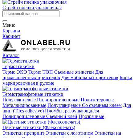
Стрейч пленка упаковочная
Меню
Корзина
Кабинет
Каталог
Термоэтикетки
Термо ЭКО
Термо ТОП
Съемные этикетки
Для
промышленных принтеров
Для мобильных принтеров
Бирка
маркировочная в рулоне
Термотрансферные этикетки
Полуглянцевые
Полипропиленовые
Полиэстеровые
Металлизированные
Полуглянцевые Со съемным клеем
Для
шин (Tires adhesive)
Пломбы, разрушающиеся
Полипропиленовые Съемный клей
Прозрачные
Цветные этикетки (Флексопечать)
Этикетки препринт
Этикетки с логотипом
Этикетки на