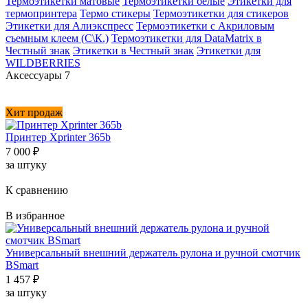
Термоэтикетки матовые
Термоэтикетки белые
Этикетки для
термопринтера
Термо стикеры
Термоэтикетки для стикеров
Этикетки для Алиэкспресс
Термоэтикетки с Акриловым
съемным клеем (С\К.)
Термоэтикетки для DataMatrix в
Честный знак
Этикетки в Честный знак
Этикетки для
WILDBERRIES
Аксессуары
7
Хит продаж
Принтер Xprinter 365b
7 000
₽
за штуку
К сравнению
В избранное
Универсальный внешний держатель рулона и ручной смотчик
BSmart
1 457
₽
за штуку