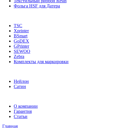
Текстильный риббон Resin
Фольга HSF для Датера
TSC
Xprinter
BSmart
GoDEX
GPrinter
SEWOO
Zebra
Комплекты для маркировки
Нейлон
Сатин
О компании
Гарантия
Статьи
Главная