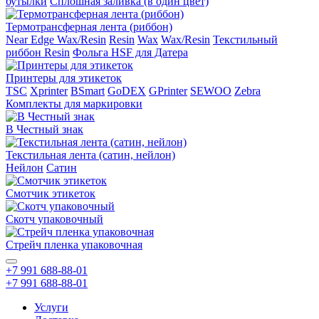
бутылки
Сплошная заливка (в один цвет)
Термотрансферная лента (риббон)
Near Edge Wax/Resin
Resin
Wax
Wax/Resin
Текстильный
риббон Resin
Фольга HSF для Датера
Принтеры для этикеток
TSC
Xprinter
BSmart
GoDEX
GPrinter
SEWOO
Zebra
Комплекты для маркировки
В Честный знак
Текстильная лента (сатин, нейлон)
Нейлон
Сатин
Смотчик этикеток
Скотч упаковочный
Стрейч пленка упаковочная
+7 991 688-88-01
+7 991 688-88-01
Услуги