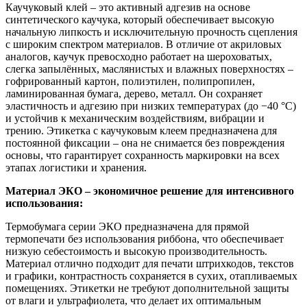
Каучуковый клей – это активный адгезив на основе
синтетического каучука, который обеспечивает высокую
начальную липкость и исключительную прочность сцепления
с широким спектром материалов. В отличие от акриловых
аналогов, каучук превосходно работает на шероховатых,
слегка запылённых, маслянистых и влажных поверхностях –
гофрированный картон, полиэтилен, полипропилен,
ламинированная бумага, дерево, металл. Он сохраняет
эластичность и адгезию при низких температурах (до −40 °C)
и устойчив к механическим воздействиям, вибрации и
трению. Этикетка с каучуковым клеем предназначена для
постоянной фиксации – она не снимается без повреждения
основы, что гарантирует сохранность маркировки на всех
этапах логистики и хранения.
Материал ЭКО – экономичное решение для интенсивного
использования:
Термобумага серии ЭКО предназначена для прямой
термопечати без использования риббона, что обеспечивает
низкую себестоимость и высокую производительность.
Материал отлично подходит для печати штрихкодов, текстов
и графики, контрастность сохраняется в сухих, отапливаемых
помещениях. Этикетки не требуют дополнительной защиты
от влаги и ультрафиолета, что делает их оптимальным