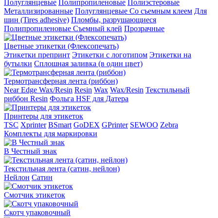
Полуглянцевые
Полипропиленовые
Полиэстеровые
Металлизированные
Полуглянцевые Со съемным клеем
Для
шин (Tires adhesive)
Пломбы, разрушающиеся
Полипропиленовые Съемный клей
Прозрачные
Цветные этикетки (Флексопечать)
Этикетки препринт
Этикетки с логотипом
Этикетки на
бутылки
Сплошная заливка (в один цвет)
Термотрансферная лента (риббон)
Near Edge Wax/Resin
Resin
Wax
Wax/Resin
Текстильный
риббон Resin
Фольга HSF для Датера
Принтеры для этикеток
TSC
Xprinter
BSmart
GoDEX
GPrinter
SEWOO
Zebra
Комплекты для маркировки
В Честный знак
Текстильная лента (сатин, нейлон)
Нейлон
Сатин
Смотчик этикеток
Скотч упаковочный